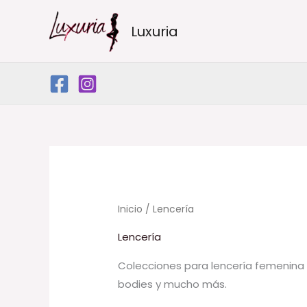
Ir
al
Luxuria
contenido
Ordenad
por
precio:
bajo
a
alto
Inicio
/ Lencería
Lencería
Colecciones para lencería femenina 
bodies y mucho más.