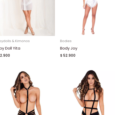
bydolls & Kimonos
Bodies
by Doll Yita
Body Joy
2.900
$
52.900