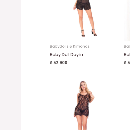
Babydolls & Kimonos
Ba
Baby Doll Daylin
Ba
$
52.900
$
5