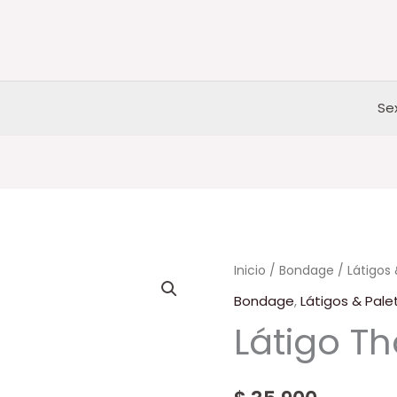
Se
Látigo
Inicio
/
Bondage
/
Látigos 
Thor
Bondage
,
Látigos & Pale
cantidad
Látigo Th