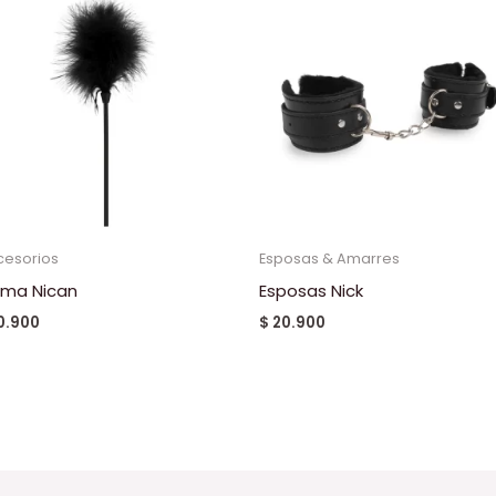
cesorios
Esposas & Amarres
uma Nican
Esposas Nick
0.900
$
20.900