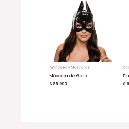
Antifaces y Mascaras
Ac
Máscara de Gata
Pl
$
89.900
$
1