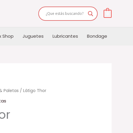
0
x Shop
Juguetes
Lubricantes
Bondage
& Paletas
/ Látigo Thor
tas
or